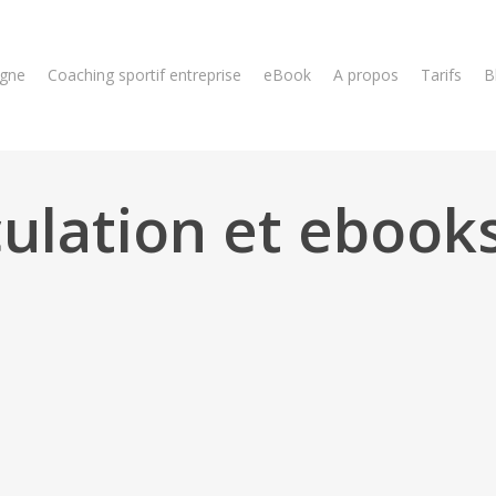
igne
Coaching sportif entreprise
eBook
A propos
Tarifs
B
ulation et ebooks