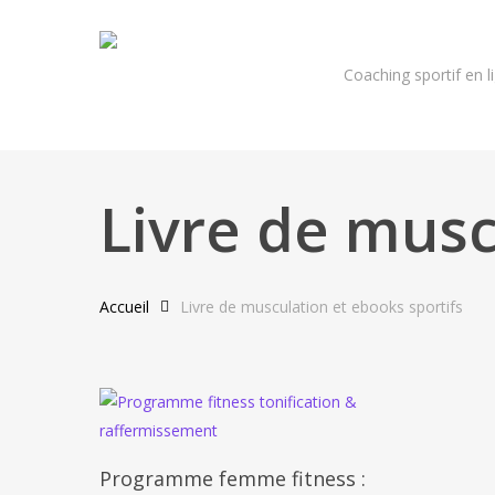
Skip
to
main
Coaching sportif en l
content
Livre de musc
Hit enter to search or ESC to close
Accueil
Livre de musculation et ebooks sportifs
Ajouter Au Panier
Programme femme fitness :