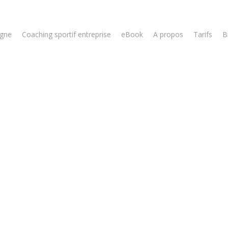
igne
Coaching sportif entreprise
eBook
A propos
Tarifs
B