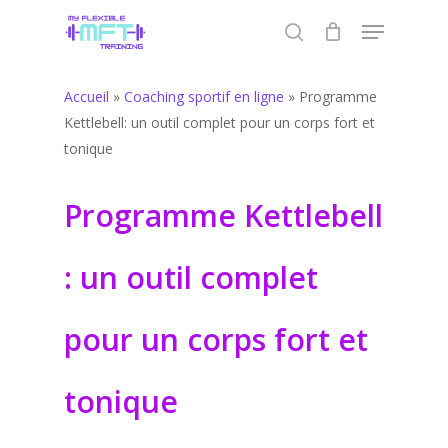
Skip
Menu
to
search
Close
main
Menu
content
Accueil
»
Coaching sportif en ligne
»
Programme
Kettlebell: un outil complet pour un corps fort et
tonique
Programme Kettlebell
: un outil complet
pour un corps fort et
tonique