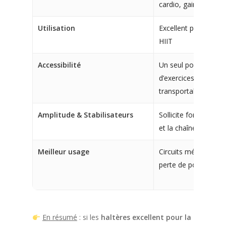
cardio, gainage
Utilisation
Excellent pour circuit
HIIT
Accessibilité
Un seul poids suffi
d’exercices; compact
transportable
Amplitude & Stabilisateurs
Sollicite fortement l
et la chaîne postéri
Meilleur usage
Circuits métabolique
perte de poids fonct
En résumé
: si les
haltères excellent pour la