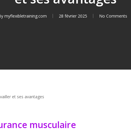
By
myflexibletraining.com
28 février 2025
No Comments
ailler et ses avantages
durance musculaire