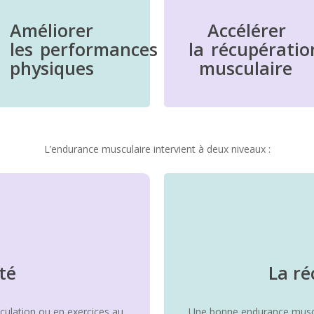
Améliorer
Accélérer
les
performances
la
récupératio
physiques
musculaire
L’endurance musculaire intervient à deux niveaux :
ité
La ré
culation ou en exercices au
Une bonne endurance musc