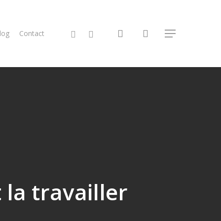
search
facebook
instagram
log
Contact
Menu
a travailler