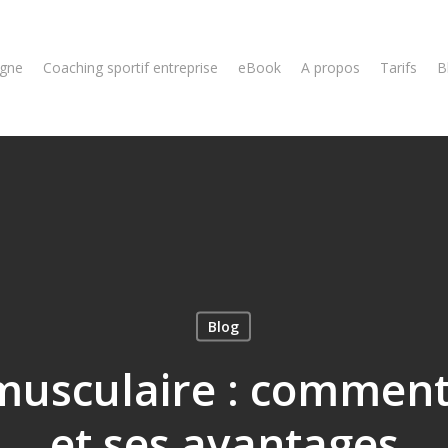
igne
Coaching sportif entreprise
eBook
A propos
Tarifs
B
Blog
usculaire : comment l
et ses avantages