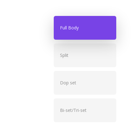
Full Body
Split
Dop set
Bi-set/Tri-set