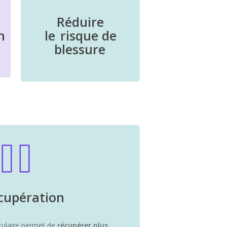
Réduire
n
le
risque de
blessure
cupération
ulaire permet de
récupérer plus