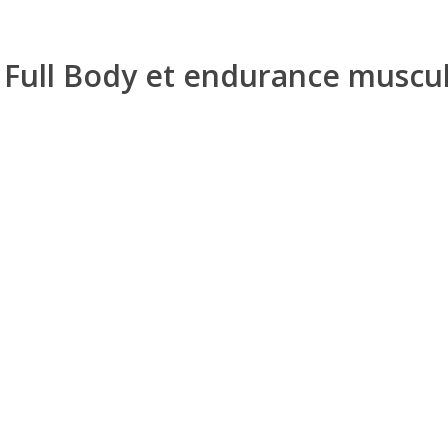
Full Body et endurance muscul
Le
Full Body
est un entraînement de tout le corps en une seule séance
l’endurance musculaire globale avec des séries longues et peu de ré