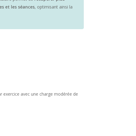
es et les séances
, optimisant ainsi la
r exercice avec une charge modérée de