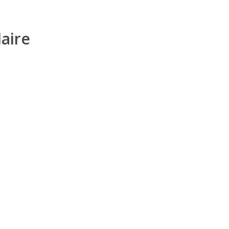
aire
. Idéal pour travailler
cupération.