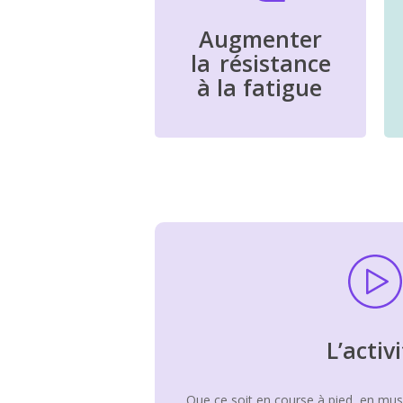
Augmenter
la
résistance
à la fatigue
L’activ
Que ce soit en course à pied, en mus