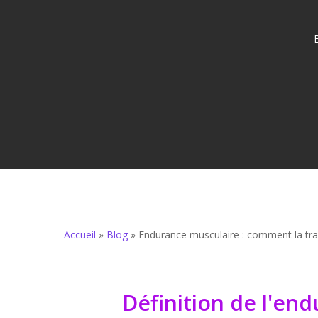
Accueil
»
Blog
»
Endurance musculaire : comment la trav
Hit enter to search or ESC to close
Définition de l'en